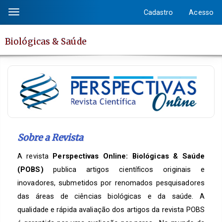
Salto
Cadastro
Acesso
Toggle
rápido
navigation
para
Biológicas & Saúde
o
conteúdo
da
página
Navegação
Principal
Conteúdo
principal
Sobre a Revista
Barra
A revista
Perspectivas Online: Biológicas & Saúde
Lateral
(POBS)
publica artigos científicos originais e
inovadores, submetidos por renomados pesquisadores
das áreas de ciências biológicas e da saúde. A
qualidade e rápida avaliação dos artigos da revista POBS