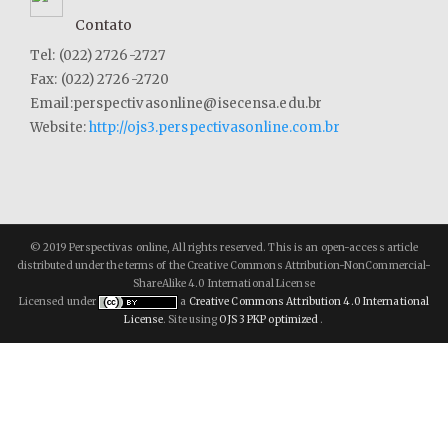
Contato
Tel: (022) 2726-2727
Fax: (022) 2726-2720
Email:perspectivasonline@isecensa.edu.br
Website:
http://ojs3.perspectivasonline.com.br
© 2019 Perspectivas online, All rights reserved. This is an open-access article
distributed under the terms of the Creative Commons Attribution-NonCommercial-
ShareAlike 4.0 International License
Licensed under
a
Creative Commons Attribution 4.0 International
License
. Site using
OJS 3 PKP optimized
.