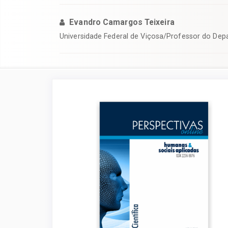
Evandro Camargos Teixeira
Universidade Federal de Viçosa/Professor do De
Barra
lateral
de
artigos