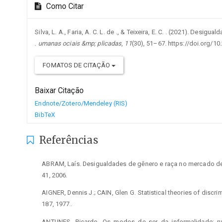
Como Citar
Silva, L. A., Faria, A. C. L. de ., & Teixeira, E. C. . (2021). Desig
.
umanas ociais &mp; plicadas
,
11
(30), 51–67. https://doi.org/
FOMATOS DE CITAÇÃO
Baixar Citação
Endnote/Zotero/Mendeley (RIS)
BibTeX
Referências
ABRAM, Laís. Desigualdades de gênero e raça no mercado de trab
41, 2006.
AIGNER, Dennis J.; CAIN, Glen G. Statistical theories of discrimi
187, 1977..
ANTUNES, Ricardo. Os modos de ser da informalidade: ru