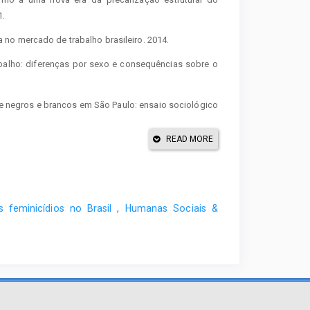
1.
no mercado de trabalho brasileiro. 2014.
balho: diferenças por sexo e consequências sobre o
re negros e brancos em São Paulo: ensaio sociológico
cor no município de São Paulo. 1955.
READ MORE
versity of chicago). 1957.
or race and gender inequality in the US labor market.
 feminicídios no Brasil
,
Humanas Sociais &
icionário de Política. Brasília: UNB, 9º edição, 1998.
raga: Tese de Doutoramento, Universidade do Minho,
nfluência da raça e do gênero nas oportunidades de