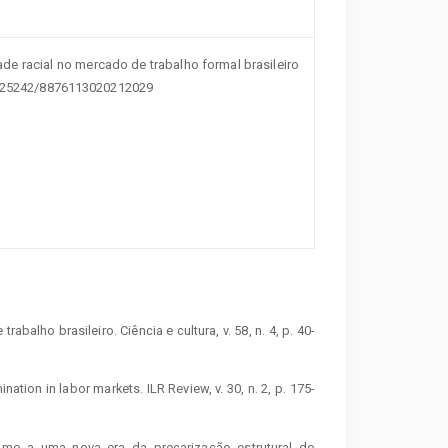
ualdade racial no mercado de trabalho formal brasileiro
10.25242/8876113020212029
alho brasileiro. Ciência e cultura, v. 58, n. 4, p. 40-
nation in labor markets. ILR Review, v. 30, n. 2, p. 175-
mo a uma nova era da precarização estrutural do