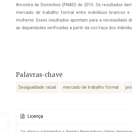
Amostra de Domicílios (PNAD) de 2015. Os resultados de
mercado de trabalho formal entre indivíduos brancos 
mulheres. Esses resultados apontam para a necessidade de
as disparidades verificadas a partir da cor/raça dos indivídu
Palavras-chave
Desigualdade racial
mercado de trabalho formal
pro
Detalhes
Licença
do
artigo
Os artigos submetidos a Revista Perspectivas Online: Humana