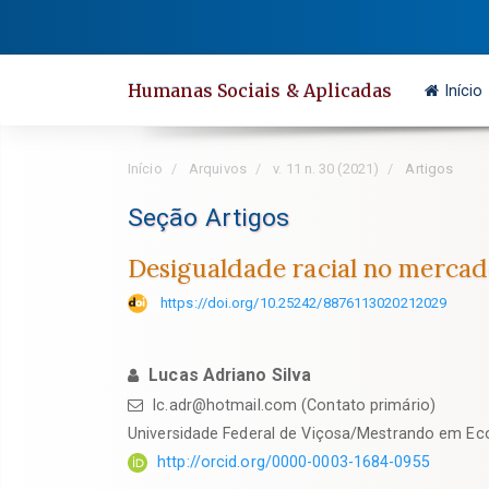
Salto
rápido
para
Humanas Sociais & Aplicadas
Início
o
conteúdo
da
Início
Arquivos
v. 11 n. 30 (2021)
Artigos
página
Navegação
Seção Artigos
Principal
Desigualdade racial no mercado
Conteúdo
principal
https://doi.org/10.25242/8876113020212029
Barra
Lateral
Lucas Adriano Silva
lc.adr@hotmail.com (Contato primário)
Universidade Federal de Viçosa/Mestrando em E
http://orcid.org/0000-0003-1684-0955