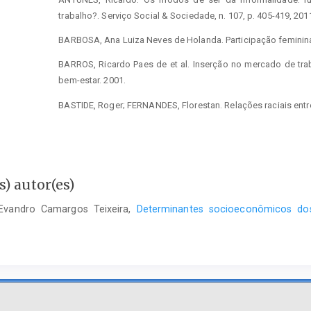
trabalho?. Serviço Social & Sociedade, n. 107, p. 405-419, 201
BARBOSA, Ana Luiza Neves de Holanda. Participação feminina 
BARROS, Ricardo Paes de et al. Inserção no mercado de tra
bem-estar. 2001.
BASTIDE, Roger; FERNANDES, Florestan. Relações raciais ent
as origens, as manifestações e os efeitos do preconceito de 
BECKER, Gary S. The economics of discrimination (chicago: Uni
BEGGS, John J. The institutional environment: Implications f
) autor(es)
American Sociological Review, p. 612-633, 1995.
, Evandro Camargos Teixeira,
Determinantes socioeconômicos dos
BLANCHARD, Olivier. Macroeconomia. 5ª edição. 2011.
BOBBIO, Norberto. MATTEUCCI, Nicola e PASQUINO, Gianfranco. D
BRAGA, A. Curva ROC: Aspectos fundamentais e Avaliação. B
2000.
CACCIAMALI, Maria Cristina; HIRATA, Guilherme Issamu. A i