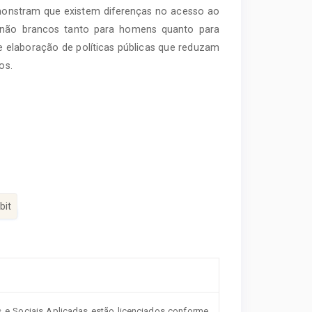
monstram que existem diferenças no acesso ao
e não brancos tanto para homens quanto para
 elaboração de políticas públicas que reduzam
os.
bit
s e Sociais Aplicadas estão licenciados conforme